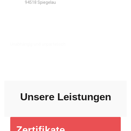
94518 Spiegelau
Kompetenz durch Erfahrung
Unabhängig und unparteiisch
Unsere Leistungen
Zertifikate