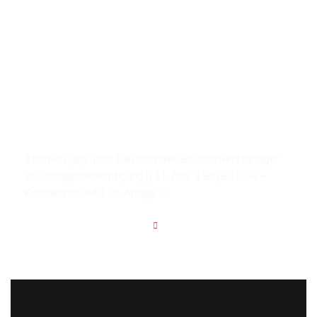
Kompetenz durch Erfahrung
Staatlich geprüfter Bautechniker
Bausachverständiger
Bauvorlagenberechtigung § 61, Abs. 3 BayBO
SiGe –
Koordinator, RAB 30, Anlage C
Zum Kontaktformular