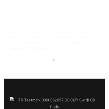
Kompetenz durch Erfahrung
Staatlich geprüfter Bautechniker
Bausachverständiger
Bauvorlagenberechtigung § 61, Abs. 3 BayBO
SiGe –
Koordinator, RAB 30, Anlage C
Zum Kontaktformular